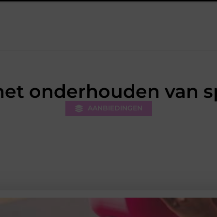
pie Leidschendam: effectieve begeleiding bij pijn en herstel
Vo
 het onderhouden van 
AANBIEDINGEN