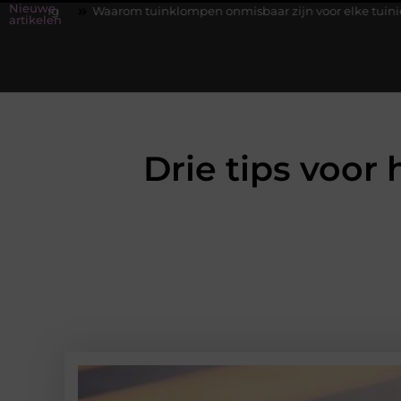
Nieuwe
aarom tuinklompen onmisbaar zijn voor elke tuinier
Fysiothera
artikelen
Drie tips voor