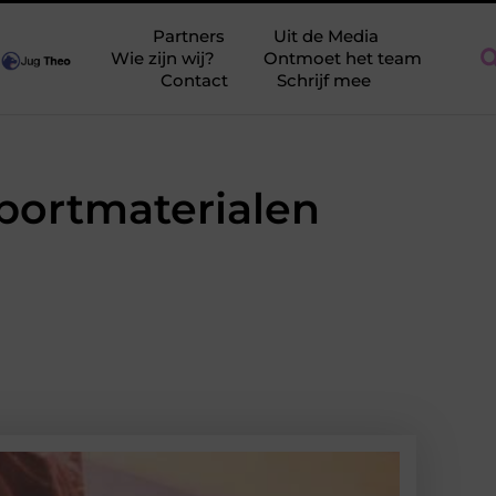
edingsadvies tijdens de zwangerschap: wat heeft prioriteit?
Stu
Partners
Uit de Media
Wie zijn wij?
Ontmoet het team
Contact
Schrijf mee
sportmaterialen