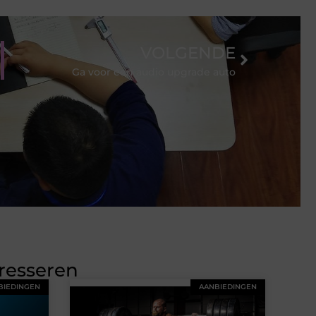
VOLGENDE
Ga voor een audio upgrade auto
eresseren
BIEDINGEN
AANBIEDINGEN