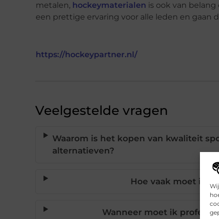
metalen,
hockeymaterialen
is ook van belang 
een prettige ervaring voor alle leden en gaan 
https://hockeypartner.nl/
Veelgestelde vragen
Waarom is het kopen van kwaliteit sp
alternatieven?
Hoe vaak moet ik s
Wij
hoe
coo
Wanneer moet ik professi
gep