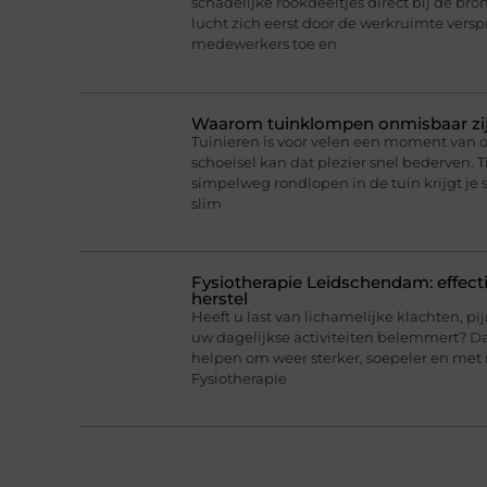
schadelijke rookdeeltjes direct bij de br
lucht zich eerst door de werkruimte versp
medewerkers toe en
Waarom tuinklompen onmisbaar zijn
Tuinieren is voor velen een moment van
schoeisel kan dat plezier snel bederven. T
simpelweg rondlopen in de tuin krijgt je 
slim
Fysiotherapie Leidschendam: effecti
herstel
Heeft u last van lichamelijke klachten, pi
uw dagelijkse activiteiten belemmert? 
helpen om weer sterker, soepeler en met
Fysiotherapie