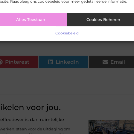
site. Raadpleeg ons cookiebeleid voor meer gedetailleerde informatie.
ebben het meeste onderhoud nodig?
▼
Alles Toestaan
Cookies Beheren
den of moet ik altijd een professional bellen?
▼
Cookiebeleid
Pinterest
LinkedIn
Email
ikelen voor jou.
effectiever is dan ruimtelijke
 werken, staan voor de uitdaging om