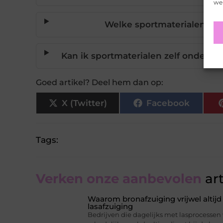
web
Welke sportmaterialen h
Kan ik sportmaterialen zelf onderhou
Goed artikel? Deel hem dan op:
X (Twitter)
Facebook
Tags:
Verken onze aanbevolen
art
Waarom bronafzuiging vrijwel altijd 
lasafzuiging
Bedrijven die dagelijks met lasprocessen