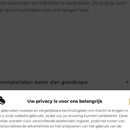
om bacteriën en infecties te bestrijden. Zo zorg je voor
de sportmaterialen ook iets langer mee.
ortmaterialen beter dan goedkope
▼
Uw privacy is voor ons belangrijk
portmaterialen schoonmaken?
▼
 gebruiken cookies en vergelijkbare technologieën om inzicht te krijgen in
 u onze website gebruikt, zodat wij uw ervaring kunnen verbeteren. Deze
kies worden voor verschillende doeleinden ingezet, zoals het tonen van
onele hulp inhuren voor onderhoud?
▼
ersonaliseerde advertenties en het analyseren van het gebruik van de