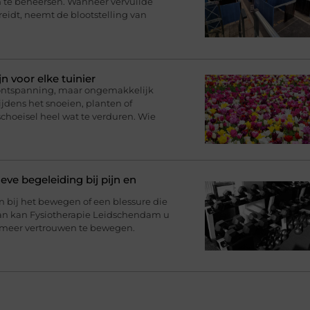
on te beheersen. Wanneer vervuilde
reidt, neemt de blootstelling van
 voor elke tuinier
 ontspanning, maar ongemakkelijk
ijdens het snoeien, planten of
schoeisel heel wat te verduren. Wie
eve begeleiding bij pijn en
jn bij het bewegen of een blessure die
Dan kan Fysiotherapie Leidschendam u
 meer vertrouwen te bewegen.