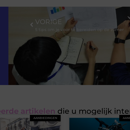
VORIGE
5 tips om je voor te bereiden op de zomer
erde artikelen
die u mogelijk int
AANBIEDINGEN
AAN