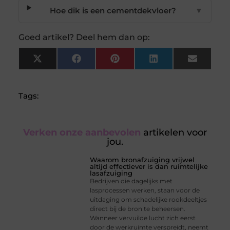
Hoe dik is een cementdekvloer?
▼
Goed artikel? Deel hem dan op:
X
Facebook
Pinterest
LinkedIn
Email
(Twitter)
Tags:
Verken onze aanbevolen
artikelen voor
jou.
Waarom bronafzuiging vrijwel
altijd effectiever is dan ruimtelijke
lasafzuiging
Bedrijven die dagelijks met
lasprocessen werken, staan voor de
uitdaging om schadelijke rookdeeltjes
direct bij de bron te beheersen.
Wanneer vervuilde lucht zich eerst
door de werkruimte verspreidt, neemt