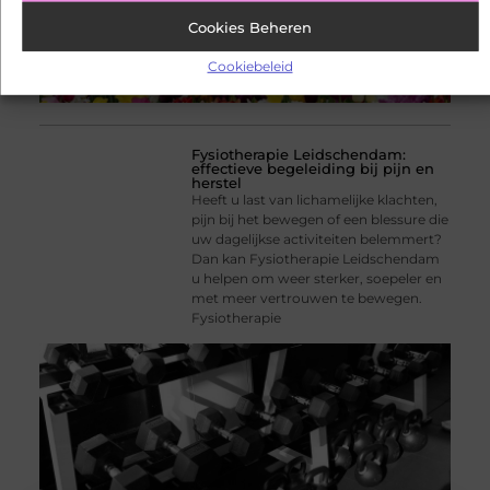
Cookies Beheren
Cookiebeleid
Fysiotherapie Leidschendam:
effectieve begeleiding bij pijn en
herstel
Heeft u last van lichamelijke klachten,
pijn bij het bewegen of een blessure die
uw dagelijkse activiteiten belemmert?
Dan kan Fysiotherapie Leidschendam
u helpen om weer sterker, soepeler en
met meer vertrouwen te bewegen.
Fysiotherapie