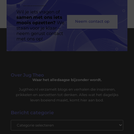
Wil je iets vragen of
samen met ons iets
Neem contact op
moois opzetten?
We
staan voor je klaar –
neem gerust contact
met ons op!
Over Jug Theo
Waar het alledaagse bijzonder wordt.
Jugtheo.nl verzamelt blogs en verhalen die inspireren,
prikkelen en aanzetten tot denken. Alles wat het dagelijks
leven boeiend maakt, komt hier aan bod.
Bericht categorie