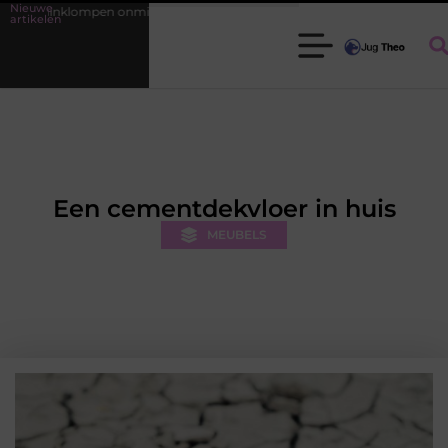
Nieuwe
lompen onmisbaar zijn voor elke tuinier
Fysiotherapie Leidschendam: 
artikelen
Een cementdekvloer in huis
MEUBELS