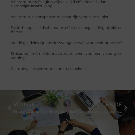
Waarom bronafzuiging vrijwel altijd effectiever is dan
ruimtelijke lasafzuiging
Waarom tuinklompen onmisbaar zijn voor elke tuinier
Fysiotherapie Leidschendam: effectieve begeleiding bij pijn en
herstel
Voedingsadvies tijdens de zwangerschap: wat heeft prioriteit?
Stukadoor in Amersfoort: strak stucwerk voor een verzorgde
woning
Glamping aan zee voor echte rustzoekers
VORIGE
VOLGENDE
Ontdek Glamping met Vodatent: Luxe Kampeerervaringen in Europa
Klaar voor je speciale gelegenheid? Hier is wat je nodig hebt