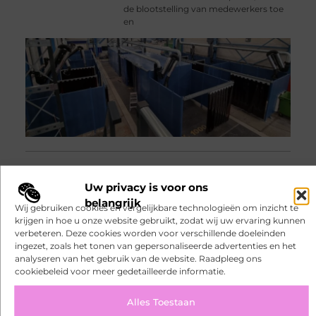
de blootstelling van medewerkers toe
en
Waarom tuinklompen onmisbaar
zijn voor elke tuinier
Uw privacy is voor ons
Tuinieren is voor velen een moment
belangrijk
van ontspanning, maar ongemakkelijk
Wij gebruiken cookies en vergelijkbare technologieën om inzicht te
schoeisel kan dat plezier snel bederven.
krijgen in hoe u onze website gebruikt, zodat wij uw ervaring kunnen
Tijdens het snoeien, planten of
verbeteren. Deze cookies worden voor verschillende doeleinden
simpelweg rondlopen in de tuin krijgt
ingezet, zoals het tonen van gepersonaliseerde advertenties en het
je schoeisel heel wat te verduren. Wie
analyseren van het gebruik van de website. Raadpleeg ons
slim
cookiebeleid voor meer gedetailleerde informatie.
Alles Toestaan