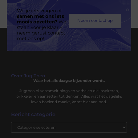
Wil je iets vragen of
samen met ons iets
Neem contact op
moois opzetten?
We
staan voor je klaar –
neem gerust contact
met ons op!
Over Jug Theo
Waar het alledaagse bijzonder wordt.
Jugtheo.nl verzamelt blogs en verhalen die inspireren,
prikkelen en aanzetten tot denken. Alles wat het dagelijks
leven boeiend maakt, komt hier aan bod.
Bericht categorie