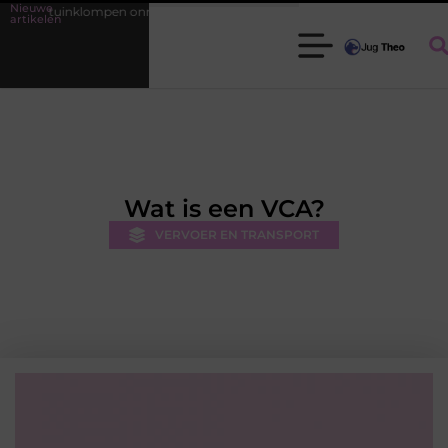
Nieuwe
nklompen onmisbaar zijn voor elke tuinier
Fysiotherapie Leidschenda
artikelen
Wat is een VCA?
VERVOER EN TRANSPORT