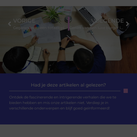
VORIGE
VOLGENDE
Gegarandeerd een totaaloplossing van de mestcontainer tot de afvoer
Geniet van een luxe burger in dit sfeervolle Spakenburgse restaurant
Had je deze artikelen al gelezen?
Ontdek de fascinerende en intrigerende verhalen die we te
bieden hebben en mis onze artikelen niet. Verdiep je in
verschillende onderwerpen en blijf goed geïnformeerd!