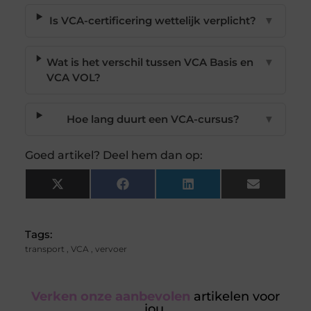
Is VCA-certificering wettelijk verplicht?
▼
Wat is het verschil tussen VCA Basis en
▼
VCA VOL?
Hoe lang duurt een VCA-cursus?
▼
Goed artikel? Deel hem dan op:
X
Facebook
LinkedIn
Email
(Twitter)
Tags:
transport
,
VCA
,
vervoer
Verken onze aanbevolen
artikelen voor
jou.