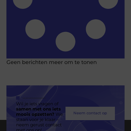
Geen berichten meer om te tonen
Wil je iets vragen of
samen met ons iets
Neem contact op
moois opzetten?
We
staan voor je klaar –
neem gerust contact
met ons op!