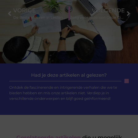
VORIGE
VOLGENDE
De Beste Vloeren in Leiden Kiezen die bij Uw Stijl en Behoeften Passen
Zorg voor Iedereen Onze Gids voor Thuiszorg in Barendrecht
Had je deze artikelen al gelezen?
Ontdek de fascinerende en intrigerende verhalen die we te
bieden hebben en mis onze artikelen niet. Verdiep je in
verschillende onderwerpen en blijf goed geïnformeerd!
Gerelateerde artikelen
die u mogelijk