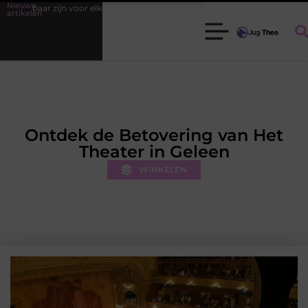
Nieuwe
tuinier
Fysiotherapie Leidschendam: effectieve begeleiding bij pijn en
artikelen
Ontdek de Betovering van Het
Theater in Geleen
WINKELEN