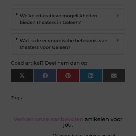
Welke educatieve mogelijkheden
▼
bieden theaters in Geleen?
Wat is de economische betekenis van
▼
theaters voor Geleen?
Goed artikel? Deel hem dan op:
X
Facebook
Pinterest
LinkedIn
Email
(Twitter)
Tags:
Verken onze aanbevolen
artikelen voor
jou.
Waarom bronafzuiging vrijwel