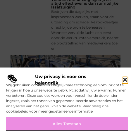
altijd effectiever is dan ruimtelijke
lasafzuiging
Bedrijven die dagelijks met
lasprocessen werken, staan voor de
uitdaging om schadelijke rookdeeltjes
direct bij de bron te beheersen.
Wanneer vervuilde lucht zich eerst
door de werkruimte verspreidt, neemt
de blootstelling van medewerkers toe
en
Uw privacy is voor ons
belangrijk
Wij gebruiken cookies en vergelijkbare technologieën om inzicht te
krijgen in hoe u onze website gebruikt, zodat wij uw ervaring kunnen
verbeteren. Deze cookies worden voor verschillende doeleinden
ingezet, zoals het tonen van gepersonaliseerde advertenties en het
analyseren van het gebruik van de website. Raadpleeg ons
Waarom tuinklompen onmisbaar
cookiebeleid voor meer gedetailleerde informatie.
zijn voor elke tuinier
Tuinieren is voor velen een moment
Alles Toestaan
van ontspanning, maar ongemakkelijk
schoeisel kan dat plezier snel bederven.