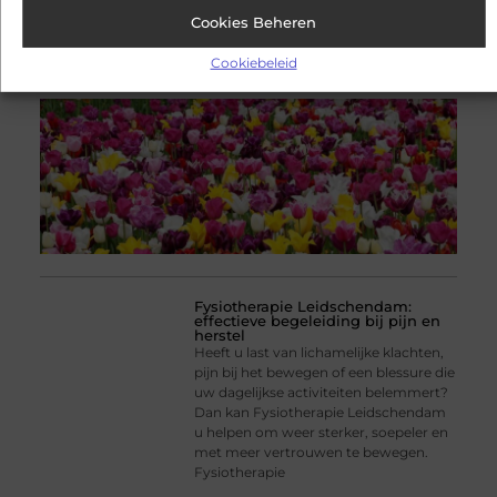
Tijdens het snoeien, planten of
Cookies Beheren
simpelweg rondlopen in de tuin krijgt
je schoeisel heel wat te verduren. Wie
Cookiebeleid
slim
Fysiotherapie Leidschendam:
effectieve begeleiding bij pijn en
herstel
Heeft u last van lichamelijke klachten,
pijn bij het bewegen of een blessure die
uw dagelijkse activiteiten belemmert?
Dan kan Fysiotherapie Leidschendam
u helpen om weer sterker, soepeler en
met meer vertrouwen te bewegen.
Fysiotherapie