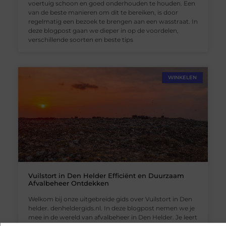
voertuig schoon en goed onderhouden te houden. Een
van de beste manieren om dit te bereiken, is door
regelmatig een bezoek te brengen aan een wasstraat. In
deze blogpost gaan we dieper in op de voordelen,
verschillende soorten en beste tips
WINKELEN
Vuilstort in Den Helder Efficiënt en Duurzaam
Afvalbeheer Ontdekken
Welkom bij onze uitgebreide gids over Vuilstort in Den
helder. denheldergids.nl. In deze blogpost nemen we je
mee in de wereld van afvalbeheer in Den Helder. Je leert