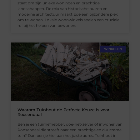
staat om zijn unieke woningen en prachtige
landschappen. De mix van historische huizen en
moderne architectuur maakt Ede een bijzondere plek
om te wonen. Lokale woonwinkels spelen een cruciale
rol bij het helpen van bewoners
WINKELEN
Waarom Tuinhout de Perfecte Keuze is voor
Roosendaal
Ben je een tuinliefhebber, doe-het-zelver of inwoner van
Roosendaal die streeft naar een prachtige en duurzame
tuin? Dan ben je hier aan het juiste adres. Tuinhout in