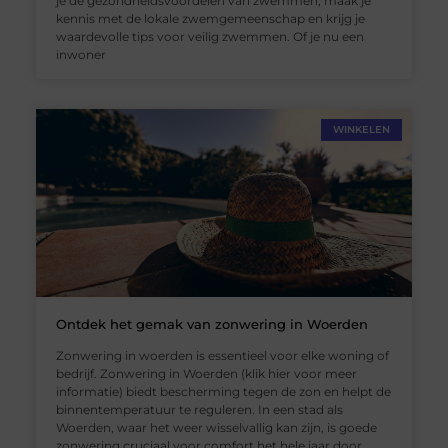
je de gezondheidsvoordelen van zwemmen, maak je
kennis met de lokale zwemgemeenschap en krijg je
waardevolle tips voor veilig zwemmen. Of je nu een
inwoner
WINKELEN
Ontdek het gemak van zonwering in Woerden
Zonwering in woerden is essentieel voor elke woning of
bedrijf. Zonwering in Woerden (klik hier voor meer
informatie) biedt bescherming tegen de zon en helpt de
binnentemperatuur te reguleren. In een stad als
Woerden, waar het weer wisselvallig kan zijn, is goede
zonwering cruciaal voor comfort het hele jaar door.