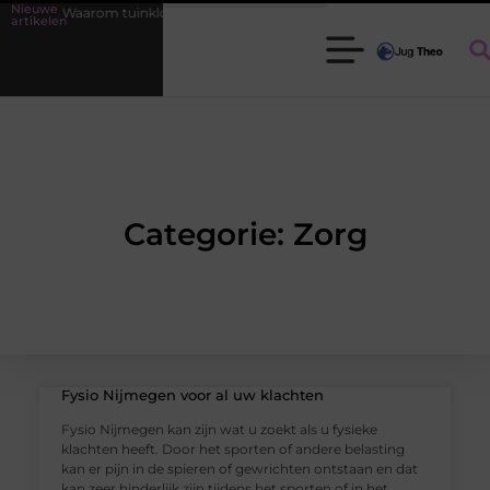
Nieuwe
g
Waarom tuinklompen onmisbaar zijn voor elke tuinier
Fysiothe
artikelen
Categorie: Zorg
Fysio Nijmegen voor al uw klachten
Fysio Nijmegen kan zijn wat u zoekt als u fysieke
klachten heeft. Door het sporten of andere belasting
kan er pijn in de spieren of gewrichten ontstaan en dat
kan zeer hinderlijk zijn tijdens het sporten of in het