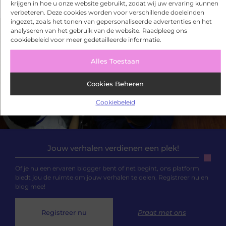
krijgen in hoe u onze website gebruikt, zodat wij uw ervaring kunnen
verbeteren. Deze cookies worden voor verschillende doeleinden
ingezet, zoals het tonen van gepersonaliseerde advertenties en het
analyseren van het gebruik van de website. Raadpleeg ons
cookiebeleid voor meer gedetailleerde informatie.
Alles Toestaan
Cookies Beheren
Cookiebeleid
Jouw verhalen verdienen een plek!
Of je nu een ervaren blogger bent of net begint, ons platform
biedt jou de ruimte om jouw verhalen te delen. Registreer nu en
blog mee!
Registreer nu
Praat met ons