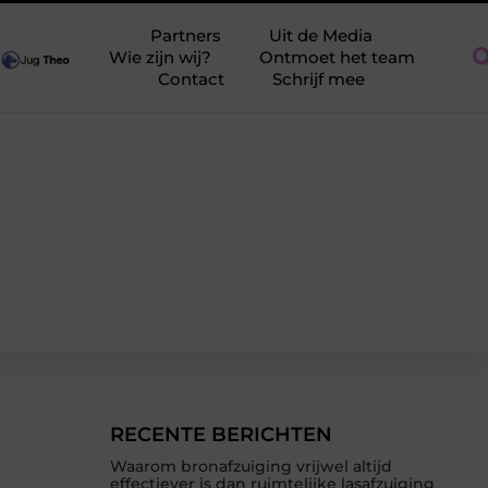
el
Voedingsadvies tijdens de zwangerschap: wat heeft prioriteit
Partners
Uit de Media
Wie zijn wij?
Ontmoet het team
Contact
Schrijf mee
RECENTE BERICHTEN
Waarom bronafzuiging vrijwel altijd
effectiever is dan ruimtelijke lasafzuiging