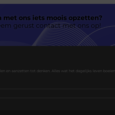
 met ons iets moois opzetten?
neem gerust contact met ons op!
elen en aanzetten tot denken. Alles wat het dagelijks leven boei