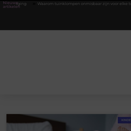
Nieuwe
ing
Waarom tuinklompen onmisbaar zijn voor elke tuinier
artikelen
KIND