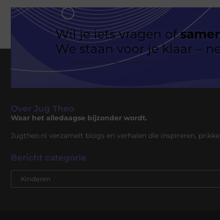
Wil je iets vragen of
samen
We staan voor je klaar – 
Over Jug Theo
Waar het alledaagse bijzonder wordt.
Jugtheo.nl verzamelt blogs en verhalen die inspireren, prikk
Bericht categorie