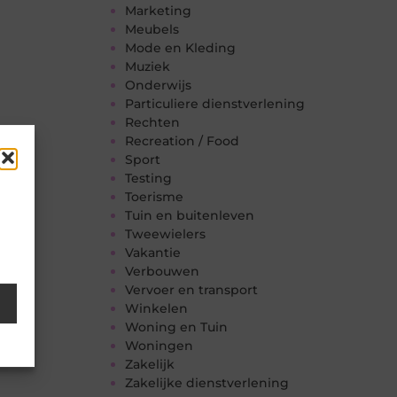
Marketing
Meubels
Mode en Kleding
Muziek
Onderwijs
Particuliere dienstverlening
Rechten
Recreation / Food
Sport
Testing
Toerisme
Tuin en buitenleven
Tweewielers
Vakantie
Verbouwen
Vervoer en transport
Winkelen
Woning en Tuin
Woningen
Zakelijk
Zakelijke dienstverlening