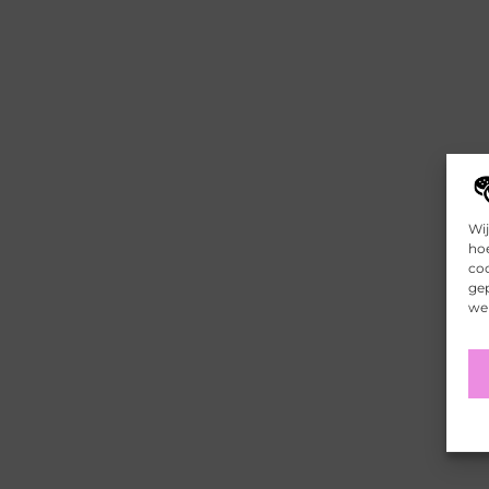
Wij
hoe
coo
gep
web