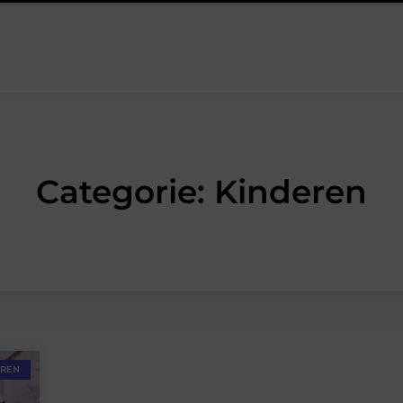
Fysiotherapie Leidschendam: effectieve begeleiding bij pijn en herst
Categorie: Kinderen
EREN