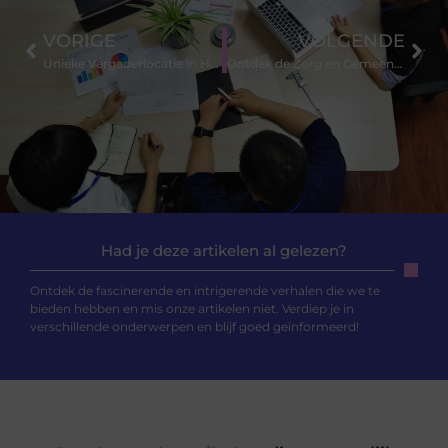
VORIGE
VOLGENDE
Unieke Vergaderlocatie in Huizen die je Team zullen Inspireren
Ontdek de Zorg en Gemeenschap bij Verpleeghuis in Drachten
Had je deze artikelen al gelezen?
Ontdek de fascinerende en intrigerende verhalen die we te
bieden hebben en mis onze artikelen niet. Verdiep je in
verschillende onderwerpen en blijf goed geïnformeerd!