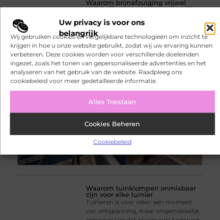
Waarom bronafzuiging vrijwel
altijd effectiever is dan ruimtelijke
lasafzuiging
Uw privacy is voor ons
Bedrijven die dagelijks met
lasprocessen werken, staan voor de
belangrijk
Wij gebruiken cookies en vergelijkbare technologieën om inzicht te
uitdaging om schadelijke rookdeeltjes
krijgen in hoe u onze website gebruikt, zodat wij uw ervaring kunnen
direct bij de bron te beheersen.
verbeteren. Deze cookies worden voor verschillende doeleinden
Wanneer vervuilde lucht zich eerst
ingezet, zoals het tonen van gepersonaliseerde advertenties en het
door de werkruimte verspreidt, neemt
analyseren van het gebruik van de website. Raadpleeg ons
de blootstelling van medewerkers toe
cookiebeleid voor meer gedetailleerde informatie.
en
Alles Toestaan
Cookies Beheren
Cookiebeleid
Waarom tuinklompen onmisbaar
zijn voor elke tuinier
Tuinieren is voor velen een moment
van ontspanning, maar ongemakkelijk
schoeisel kan dat plezier snel bederven.