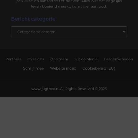
prikkelen en aanzetten tot denken. Alles wat het dagelijks
leven boeiend maakt, komt hier aan bod.
Bericht categorie
Partners
Over ons
Ons team
Uit de Media
Beroemdheden
Schrijf mee
Website index
Cookiebeleid (EU)
www.jugtheo.nl.
All Rights Reserved © 2025