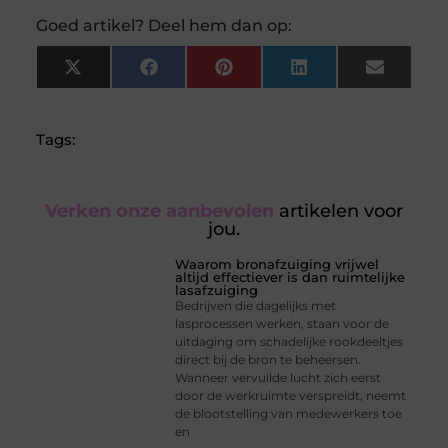
Goed artikel? Deel hem dan op:
X
Facebook
Pinterest
LinkedIn
Email
(Twitter)
Tags:
Verken onze aanbevolen
artikelen voor
jou.
Waarom bronafzuiging vrijwel
altijd effectiever is dan ruimtelijke
lasafzuiging
Bedrijven die dagelijks met
lasprocessen werken, staan voor de
uitdaging om schadelijke rookdeeltjes
direct bij de bron te beheersen.
Wanneer vervuilde lucht zich eerst
door de werkruimte verspreidt, neemt
de blootstelling van medewerkers toe
en