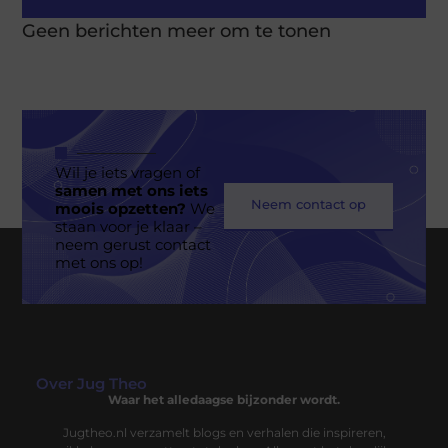
Geen berichten meer om te tonen
Wil je iets vragen of
samen met ons iets
Neem contact op
moois opzetten?
We
staan voor je klaar –
neem gerust contact
met ons op!
Over Jug Theo
Waar het alledaagse bijzonder wordt.
Jugtheo.nl verzamelt blogs en verhalen die inspireren,