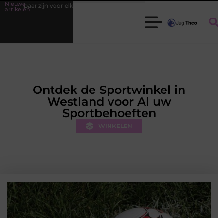
Nieuwe
uinier
Fysiotherapie Leidschendam: effectieve begeleiding bij pijn en
artikelen
Ontdek de Sportwinkel in
Westland voor Al uw
Sportbehoeften
WINKELEN