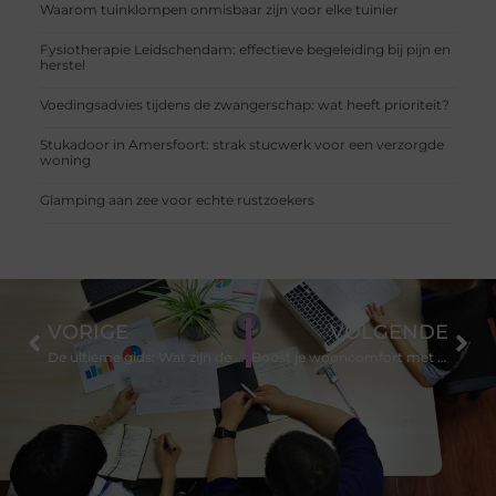
Waarom tuinklompen onmisbaar zijn voor elke tuinier
Fysiotherapie Leidschendam: effectieve begeleiding bij pijn en
herstel
Voedingsadvies tijdens de zwangerschap: wat heeft prioriteit?
Stukadoor in Amersfoort: strak stucwerk voor een verzorgde
woning
Glamping aan zee voor echte rustzoekers
VORIGE
VOLGENDE
De ultieme gids: Wat zijn de stappen voor het kiezen van de perfecte onderbroek voor heren?
Boost je wooncomfort met kruipruimte isolatie