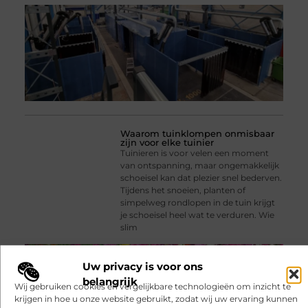
Waarom tuinklompen onmisbaar
zijn voor elke tuinier
Tuinieren is voor velen een moment
van ontspanning, maar ongemakkelijk
schoeisel kan dat plezier snel bederven.
Tijdens het snoeien, planten of
simpelweg rondlopen in de tuin krijgt
je schoeisel heel wat te verduren. Wie
slim
Uw privacy is voor ons
belangrijk
Wij gebruiken cookies en vergelijkbare technologieën om inzicht te
krijgen in hoe u onze website gebruikt, zodat wij uw ervaring kunnen