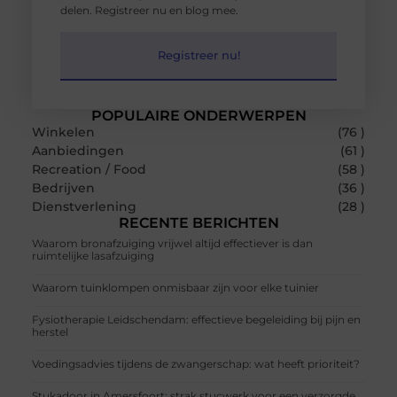
delen. Registreer nu en blog mee.
Registreer nu!
POPULAIRE ONDERWERPEN
Winkelen
(76 )
Aanbiedingen
(61 )
Recreation / Food
(58 )
Bedrijven
(36 )
Dienstverlening
(28 )
RECENTE BERICHTEN
Waarom bronafzuiging vrijwel altijd effectiever is dan
ruimtelijke lasafzuiging
Waarom tuinklompen onmisbaar zijn voor elke tuinier
Fysiotherapie Leidschendam: effectieve begeleiding bij pijn en
herstel
Voedingsadvies tijdens de zwangerschap: wat heeft prioriteit?
Stukadoor in Amersfoort: strak stucwerk voor een verzorgde