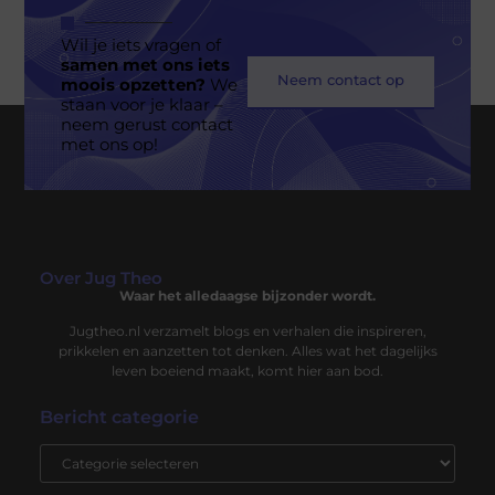
Wil je iets vragen of
samen met ons iets
Neem contact op
moois opzetten?
We
staan voor je klaar –
neem gerust contact
met ons op!
Over Jug Theo
Waar het alledaagse bijzonder wordt.
Jugtheo.nl verzamelt blogs en verhalen die inspireren,
prikkelen en aanzetten tot denken. Alles wat het dagelijks
leven boeiend maakt, komt hier aan bod.
Bericht categorie