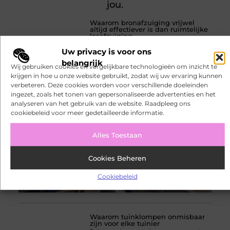
jou.
Waarom bronafzuiging vrijwel
altijd effectiever is dan ruimtelijke
lasafzuiging
Bedrijven die dagelijks met
Uw privacy is voor ons
lasprocessen werken, staan voor de
belangrijk
uitdaging om schadelijke rookdeeltjes
Wij gebruiken cookies en vergelijkbare technologieën om inzicht te
direct bij de bron te beheersen.
krijgen in hoe u onze website gebruikt, zodat wij uw ervaring kunnen
Wanneer vervuilde lucht zich eerst
verbeteren. Deze cookies worden voor verschillende doeleinden
door de werkruimte verspreidt, neemt
ingezet, zoals het tonen van gepersonaliseerde advertenties en het
de blootstelling van medewerkers toe
analyseren van het gebruik van de website. Raadpleeg ons
en
cookiebeleid voor meer gedetailleerde informatie.
Alles Toestaan
Cookies Beheren
Cookiebeleid
Waarom tuinklompen onmisbaar
zijn voor elke tuinier