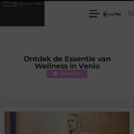
Nieuwe
inier
Fysiotherapie Leidschendam: effectieve begeleiding bij pijn en h
artikelen
Ontdek de Essentie van
Wellness in Venlo
WINKELEN