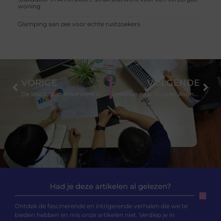
woning
Glamping aan zee voor echte rustzoekers
VORIGE
VOLGENDE
De kracht van maatwerk in keukenbrand blussystemen
Ontsnap naar Rust en Avontuur bij Vakantiepark in Bussum
Had je deze artikelen al gelezen?
Ontdek de fascinerende en intrigerende verhalen die we te
bieden hebben en mis onze artikelen niet. Verdiep je in