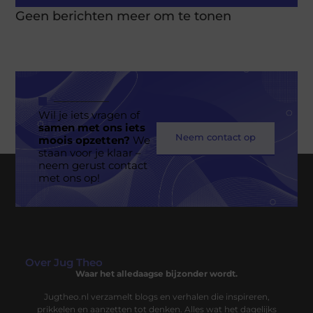
Geen berichten meer om te tonen
Wil je iets vragen of
samen met ons iets
Neem contact op
moois opzetten?
We
staan voor je klaar –
neem gerust contact
met ons op!
Over Jug Theo
Waar het alledaagse bijzonder wordt.
Jugtheo.nl verzamelt blogs en verhalen die inspireren,
prikkelen en aanzetten tot denken. Alles wat het dagelijks