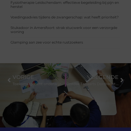
Fysiotherapie Leidschendam: effectieve begeleiding bij pijn en
herstel
Voedingsadvies tijdens de zwangerschap: wat heeft prioriteit?
Stukadoor in Amersfoort: strak stucwerk voor een verzorgde
woning
Glamping aan zee voor echte rustzoekers
VORIGE
VOLGENDE
Toekomstgericht onderwijzen: formatieve evaluatie in het voortgezet onderwijs
Ontdek Tandarts Dordrecht: Uw Partner voor Uitmuntende Mondzorg