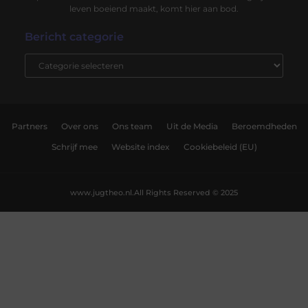
leven boeiend maakt, komt hier aan bod.
Bericht categorie
Partners
Over ons
Ons team
Uit de Media
Beroemdheden
Schrijf mee
Website index
Cookiebeleid (EU)
www.jugtheo.nl.
All Rights Reserved © 2025