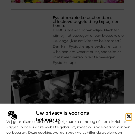
Fysiotherapie Leidschendam:
effectieve begeleiding bij pijn en
herstel
Heeft u last van lichamelijke klachten,
pijn bij het bewegen of een blessure die
uw dagelijkse activiteiten belemmert?
Dan kan Fysiotherapie Leidschendam
u helpen om weer sterker, soepeler en
met meer vertrouwen te bewegen.
Fysiotherapie
Uw privacy is voor ons
belangrijk
Wij gebruiken cookies en vergelijkbare technologieën om inzicht te
krijgen in hoe u onze website gebruikt, zodat wij uw ervaring kunnen
verbeteren. Deze cookies worden voor verschillende doeleinden