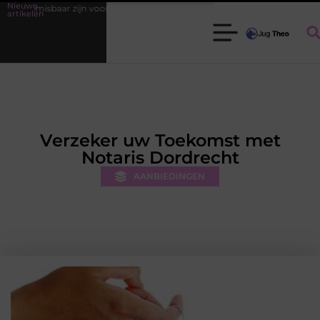
Nieuwe
oor elke tuinier
Fysiotherapie Leidschendam: effectieve begeleiding b
artikelen
Verzeker uw Toekomst met
Notaris Dordrecht
AANBIEDINGEN