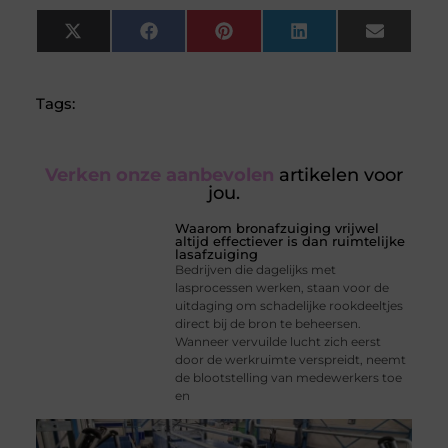
X
Facebook
Pinterest
LinkedIn
Email
(Twitter)
Tags:
Verken onze aanbevolen
artikelen voor
jou.
Waarom bronafzuiging vrijwel
altijd effectiever is dan ruimtelijke
lasafzuiging
Bedrijven die dagelijks met
lasprocessen werken, staan voor de
uitdaging om schadelijke rookdeeltjes
direct bij de bron te beheersen.
Wanneer vervuilde lucht zich eerst
door de werkruimte verspreidt, neemt
de blootstelling van medewerkers toe
en