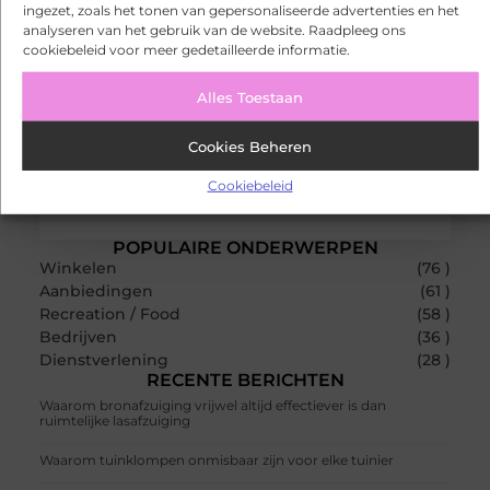
ingezet, zoals het tonen van gepersonaliseerde advertenties en het
analyseren van het gebruik van de website. Raadpleeg ons
cookiebeleid voor meer gedetailleerde informatie.
Jouw verhalen
verdienen een plek!
Of je nu een ervaren blogger bent of net begint, ons
Alles Toestaan
platform biedt jou de ruimte om jouw verhalen te
delen. Registreer nu en blog mee.
Cookies Beheren
Registreer nu!
Cookiebeleid
POPULAIRE ONDERWERPEN
Winkelen
(76 )
Aanbiedingen
(61 )
Recreation / Food
(58 )
Bedrijven
(36 )
Dienstverlening
(28 )
RECENTE BERICHTEN
Waarom bronafzuiging vrijwel altijd effectiever is dan
ruimtelijke lasafzuiging
Waarom tuinklompen onmisbaar zijn voor elke tuinier