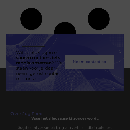
Wil je iets vragen of
samen met ons iets
Neem contact op
moois opzetten?
We
staan voor je klaar –
neem gerust contact
met ons op!
Over Jug Theo
Waar het alledaagse bijzonder wordt.
Jugtheo.nl verzamelt blogs en verhalen die inspireren,