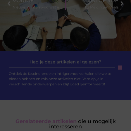
VORIGE
VOLGENDE
Nieuws Winterswijk: wat is er te doen in deze levendige stad?
112 Meldingen Vaals
Had je deze artikelen al gelezen?
Ontdek de fascinerende en intrigerende verhalen die we te
bieden hebben en mis onze artikelen niet. Verdiep je in
verschillende onderwerpen en blijf goed geïnformeerd!
Gerelateerde artikelen
die u mogelijk
interesseren