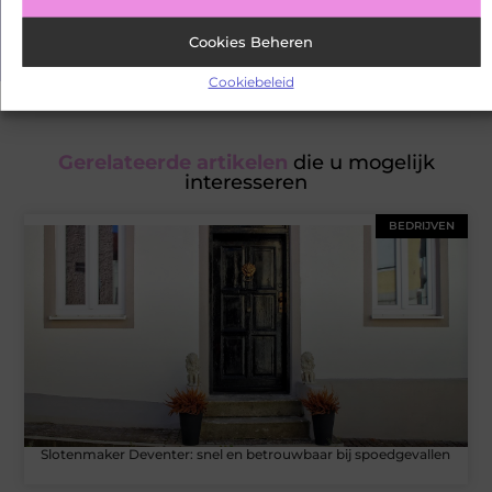
bieden hebben en mis onze artikelen niet. Verdiep je in
verschillende onderwerpen en blijf goed geïnformeerd!
Cookies Beheren
Cookiebeleid
Gerelateerde artikelen
die u mogelijk
interesseren
BEDRIJVEN
Slotenmaker Deventer: snel en betrouwbaar bij spoedgevallen