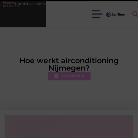
Nieuwe
jn voor elke tuinier
Fysiotherapie Leidschendam: effectieve begeleidi
artikelen
Hoe werkt airconditioning
Nijmegen?
BEDRIJVEN