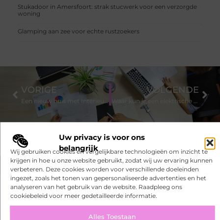
Stukadoor in Amersfoort: strak stucwerk voor een verzorgde
woning
Glamping aan zee voor echte rustzoekers
VORIGE
VOLGENDE
Een nieuw huis met Interieuradvies Arnhem
Waar kun je een elektrische fiets goedkoop bestellen?
Uw privacy is voor ons
belangrijk
Wij gebruiken cookies en vergelijkbare technologieën om inzicht te
krijgen in hoe u onze website gebruikt, zodat wij uw ervaring kunnen
verbeteren. Deze cookies worden voor verschillende doeleinden
ingezet, zoals het tonen van gepersonaliseerde advertenties en het
analyseren van het gebruik van de website. Raadpleeg ons
Had je deze artikelen al gelezen?
cookiebeleid voor meer gedetailleerde informatie.
Ontdek de fascinerende en intrigerende verhalen die we te
Alles Toestaan