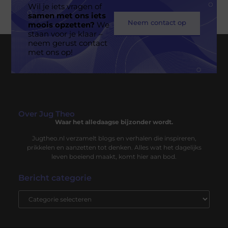
Wil je iets vragen of
samen met ons iets
Neem contact op
moois opzetten?
We
staan voor je klaar –
neem gerust contact
met ons op!
Over Jug Theo
Waar het alledaagse bijzonder wordt.
Jugtheo.nl verzamelt blogs en verhalen die inspireren,
prikkelen en aanzetten tot denken. Alles wat het dagelijks
leven boeiend maakt, komt hier aan bod.
Bericht categorie