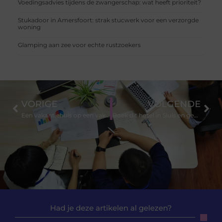
Voedingsadvies tijdens de zwangerschap: wat heeft prioriteit?
Stukadoor in Amersfoort: strak stucwerk voor een verzorgde
woning
Glamping aan zee voor echte rustzoekers
VORIGE
VOLGENDE
Een vakantiehuis op een vakantiepark in de Ardennen huren
Boek dit hotel in Sluis en geniet van de mooie en veelzijdige omgeving
Had je deze artikelen al gelezen?