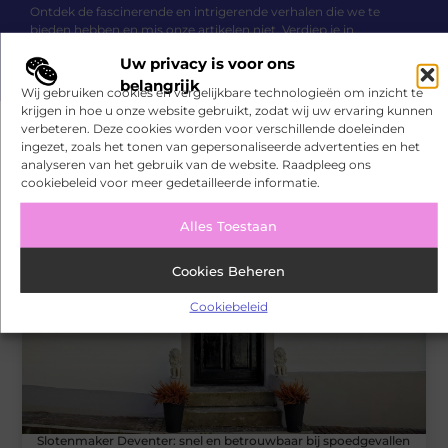
Ontdek de fascinerende en intrigerende verhalen die we te
bieden hebben en mis onze artikelen niet. Verdiep je in
verschillende onderwerpen en blijf goed geïnformeerd!
Uw privacy is voor ons
belangrijk
Wij gebruiken cookies en vergelijkbare technologieën om inzicht te
krijgen in hoe u onze website gebruikt, zodat wij uw ervaring kunnen
verbeteren. Deze cookies worden voor verschillende doeleinden
ingezet, zoals het tonen van gepersonaliseerde advertenties en het
analyseren van het gebruik van de website. Raadpleeg ons
Gerelateerde artikelen
die u mogelijk
cookiebeleid voor meer gedetailleerde informatie.
interesseren
Alles Toestaan
BEDRIJVEN
Cookies Beheren
Cookiebeleid
Slotenmaker Deventer: snel en betrouwbaar bij spoedgevallen