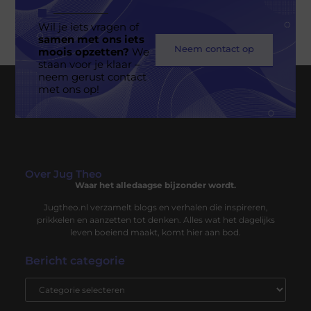
Wil je iets vragen of
samen met ons iets
Neem contact op
moois opzetten?
We
staan voor je klaar –
neem gerust contact
met ons op!
Over Jug Theo
Waar het alledaagse bijzonder wordt.
Jugtheo.nl verzamelt blogs en verhalen die inspireren,
prikkelen en aanzetten tot denken. Alles wat het dagelijks
leven boeiend maakt, komt hier aan bod.
Bericht categorie