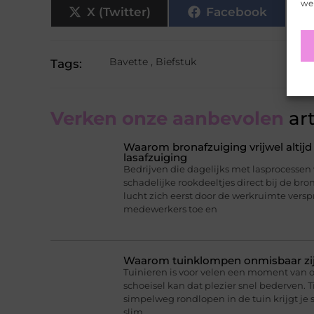
web
X (Twitter)
Facebook
Bavette
,
Biefstuk
Tags:
Verken onze aanbevolen
art
Waarom bronafzuiging vrijwel altijd 
lasafzuiging
Bedrijven die dagelijks met lasprocessen
schadelijke rookdeeltjes direct bij de br
lucht zich eerst door de werkruimte versp
medewerkers toe en
Waarom tuinklompen onmisbaar zijn
Tuinieren is voor velen een moment van
schoeisel kan dat plezier snel bederven. T
simpelweg rondlopen in de tuin krijgt je 
slim