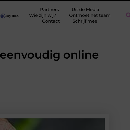
Voedingsadvies tijdens de zwangerschap: wat heeft prioriteit?
S
Partners
Uit de Media
Wie zijn wij?
Ontmoet het team
Contact
Schrijf mee
e eenvoudig online