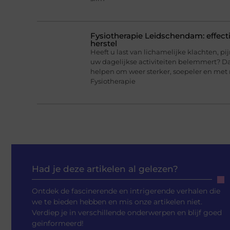
Fysiotherapie Leidschendam: effecti
herstel
Heeft u last van lichamelijke klachten, pi
uw dagelijkse activiteiten belemmert? 
helpen om weer sterker, soepeler en met
Fysiotherapie
Had je deze artikelen al gelezen?
Ontdek de fascinerende en intrigerende verhalen die
we te bieden hebben en mis onze artikelen niet.
Verdiep je in verschillende onderwerpen en blijf goed
geïnformeerd!