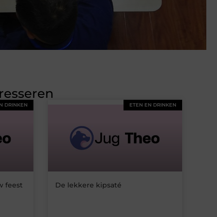
eresseren
N DRINKEN
ETEN EN DRINKEN
w feest
De lekkere kipsaté