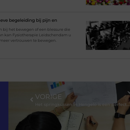
eve begeleiding bij pijn en
jn bij het bewegen of een blessure die
Dan kan Fysiotherapie Leidschendam u
 meer vertrouwen te bewegen.
VORIGE
Het springkussen in Hengelo is een perfecte aansluiting voor het feest