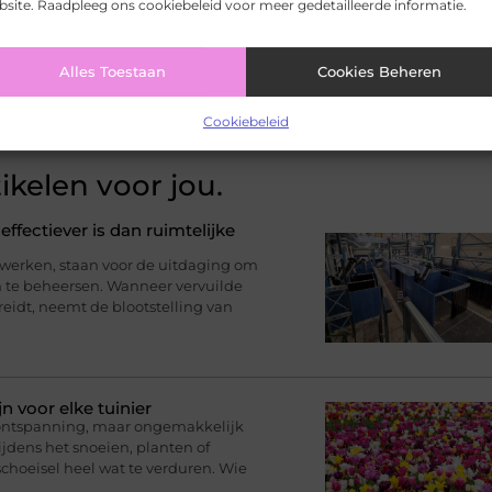
site. Raadpleeg ons cookiebeleid voor meer gedetailleerde informatie.
Pinterest
LinkedIn
Email
Alles Toestaan
Cookies Beheren
Cookiebeleid
ikelen voor jou.
effectiever is dan ruimtelijke
 werken, staan voor de uitdaging om
on te beheersen. Wanneer vervuilde
reidt, neemt de blootstelling van
 voor elke tuinier
 ontspanning, maar ongemakkelijk
ijdens het snoeien, planten of
schoeisel heel wat te verduren. Wie