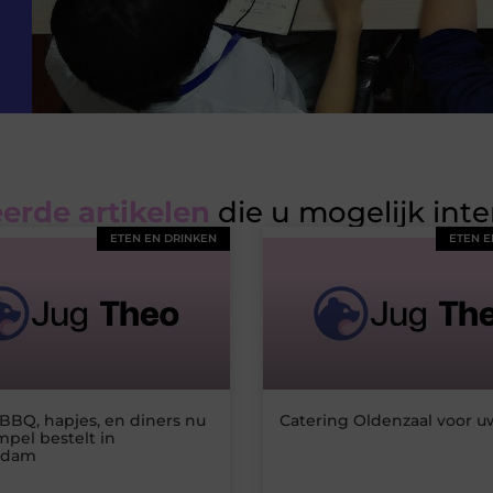
erde artikelen
die u mogelijk int
ETEN EN DRINKEN
ETEN E
BBQ, hapjes, en diners nu
Catering Oldenzaal voor u
mpel bestelt in
rdam