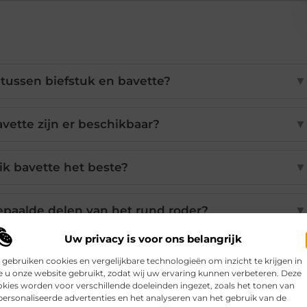
l tussen biefstuk en bavette?
▼
vette zijn er beschikbaar?
▼
ik bavette het beste?
▼
epaalde delen van het rund roder?
▼
Uw privacy is voor ons belangrijk
ang ik mijn bestelling?
▼
 gebruiken cookies en vergelijkbare technologieën om inzicht te krijgen in
 u onze website gebruikt, zodat wij uw ervaring kunnen verbeteren. Deze
kies worden voor verschillende doeleinden ingezet, zoals het tonen van
ersonaliseerde advertenties en het analyseren van het gebruik van de