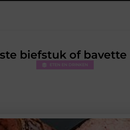
erapie Leidschendam: effectieve begeleiding bij pijn en herstel
kste biefstuk of bavett
ETEN EN DRINKEN