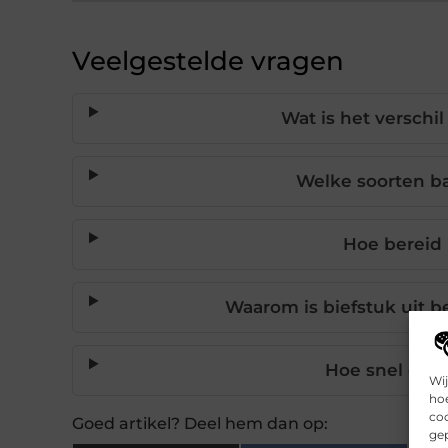
Veelgestelde vragen
Wat is het verschi
Welke soorten ba
Hoe bereid 
Waarom is biefstuk uit b
Hoe snel ontv
Wij
hoe
coo
Goed artikel? Deel hem dan op:
gep