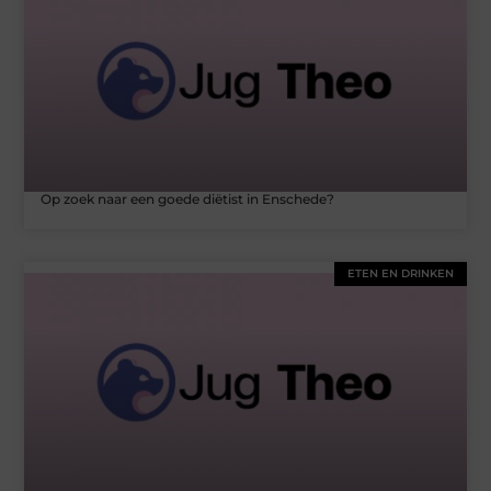
Op zoek naar een goede diëtist in Enschede?
ETEN EN DRINKEN