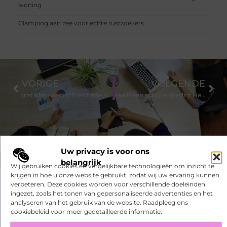
woning
Glamping aan zee voor echte rustzoekers
VORIGE
VOLGENDE
Installatiebedrijf Enschede sluit alles aan wat jij maar wil!
Huur een schildersbedrijf Hengelo in
Uw privacy is voor ons
belangrijk
Wij gebruiken cookies en vergelijkbare technologieën om inzicht te
krijgen in hoe u onze website gebruikt, zodat wij uw ervaring kunnen
verbeteren. Deze cookies worden voor verschillende doeleinden
Had je deze artikelen al gelezen?
ingezet, zoals het tonen van gepersonaliseerde advertenties en het
analyseren van het gebruik van de website. Raadpleeg ons
Ontdek de fascinerende en intrigerende verhalen die we te
cookiebeleid voor meer gedetailleerde informatie.
bieden hebben en mis onze artikelen niet. Verdiep je in