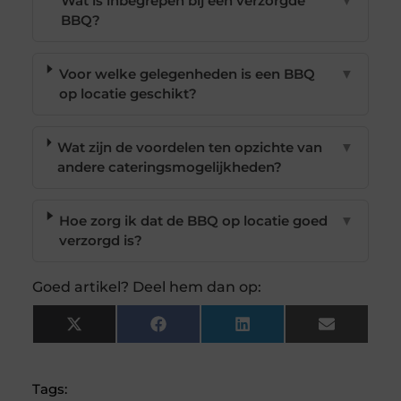
Wat is inbegrepen bij een verzorgde
▼
BBQ?
Voor welke gelegenheden is een BBQ
▼
op locatie geschikt?
Wat zijn de voordelen ten opzichte van
▼
andere cateringsmogelijkheden?
Hoe zorg ik dat de BBQ op locatie goed
▼
verzorgd is?
Goed artikel? Deel hem dan op:
X
Facebook
LinkedIn
Email
(Twitter)
Tags: