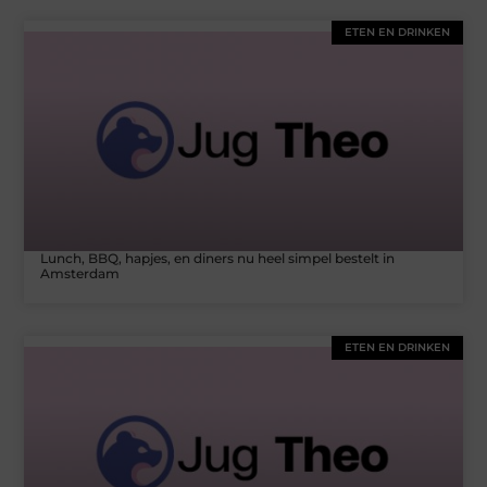
ETEN EN DRINKEN
Lunch, BBQ, hapjes, en diners nu heel simpel bestelt in
Amsterdam
ETEN EN DRINKEN