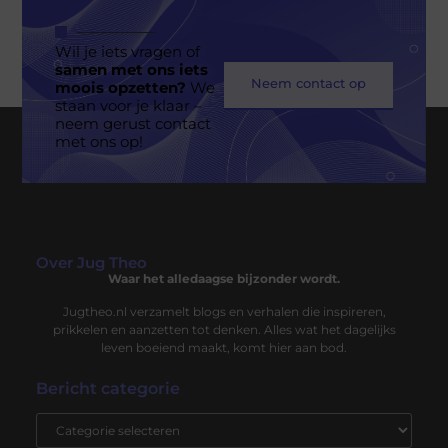
Wil je iets vragen of
samen met ons iets
Neem contact op
moois opzetten?
We
staan voor je klaar –
neem gerust contact
met ons op!
Over Jug Theo
Waar het alledaagse bijzonder wordt.
Jugtheo.nl verzamelt blogs en verhalen die inspireren,
prikkelen en aanzetten tot denken. Alles wat het dagelijks
leven boeiend maakt, komt hier aan bod.
Bericht categorie