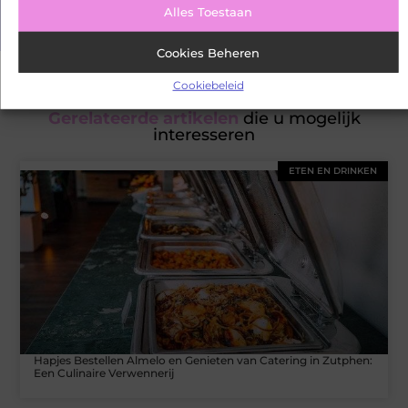
verschillende onderwerpen en blijf goed geïnformeerd!
Alles Toestaan
Cookies Beheren
Cookiebeleid
Gerelateerde artikelen
die u mogelijk
interesseren
ETEN EN DRINKEN
Hapjes Bestellen Almelo en Genieten van Catering in Zutphen:
Een Culinaire Verwennerij