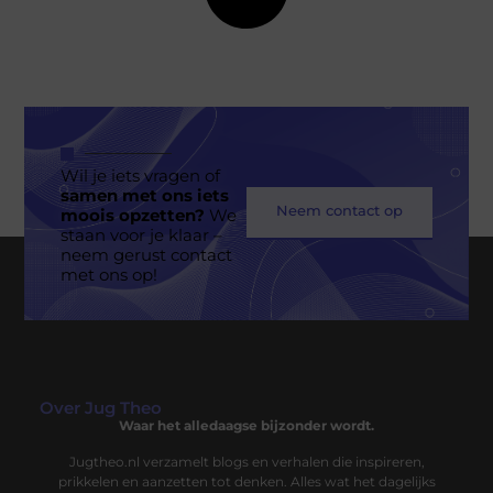
Wil je iets vragen of
samen met ons iets
Neem contact op
moois opzetten?
We
staan voor je klaar –
neem gerust contact
met ons op!
Over Jug Theo
Waar het alledaagse bijzonder wordt.
Jugtheo.nl verzamelt blogs en verhalen die inspireren,
prikkelen en aanzetten tot denken. Alles wat het dagelijks