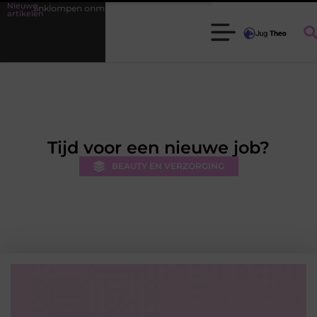
Nieuwe
lompen onmisbaar zijn voor elke tuinier
Fysiotherapie Leidschendam: 
artikelen
Tijd voor een nieuwe job?
BEAUTY EN VERZORGING