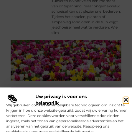
Tuinieren is voor velen een moment
van ontspanning, maar ongemakkelijk
schoeisel kan dat plezier snel bederven.
Tijdens het snoeien, planten of
simpelweg rondlopen in de tuin krijgt
je schoeisel heel wat te verduren. Wie
slim
Uw privacy is voor ons
belangrijk
Wij gebruiken cookies en vergelijkbare technologieën om inzicht te
krijgen in hoe u onze website gebruikt, zodat wij uw ervaring kunnen
verbeteren. Deze cookies worden voor verschillende doeleinden
Jouw verhalen
verdienen een plek!
ingezet, zoals het tonen van gepersonaliseerde advertenties en het
Of je nu een ervaren blogger bent of net begint, ons
analyseren van het gebruik van de website. Raadpleeg ons
platform biedt jou de ruimte om jouw verhalen te
cookiebeleid voor meer gedetailleerde informatie.