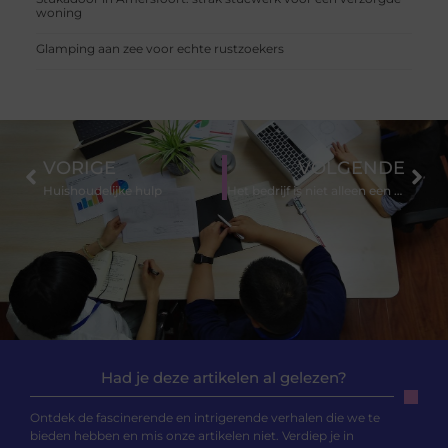
woning
Glamping aan zee voor echte rustzoekers
VORIGE
VOLGENDE
Huishoudelijke hulp
Het bedrijf is niet alleen een makelaar, maar een volwaardige partner en ontwikkelaar.
Had je deze artikelen al gelezen?
Ontdek de fascinerende en intrigerende verhalen die we te
bieden hebben en mis onze artikelen niet. Verdiep je in