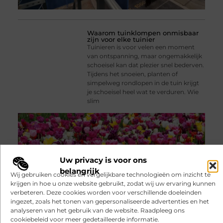
Waarom tuinklompen onmisbaar
zijn voor elke tuinier
Tuinieren is voor velen een moment
van ontspanning, maar ongemakkelijk
schoeisel kan dat plezier snel bederven.
Tijdens het snoeien, planten of
simpelweg rondlopen in de tuin krijgt
je schoeisel heel wat te verduren. Wie
slim
Uw privacy is voor ons
belangrijk
Wij gebruiken cookies en vergelijkbare technologieën om inzicht te
krijgen in hoe u onze website gebruikt, zodat wij uw ervaring kunnen
verbeteren. Deze cookies worden voor verschillende doeleinden
ingezet, zoals het tonen van gepersonaliseerde advertenties en het
Fysiotherapie Leidschendam:
analyseren van het gebruik van de website. Raadpleeg ons
effectieve begeleiding bij pijn en
herstel
cookiebeleid voor meer gedetailleerde informatie.