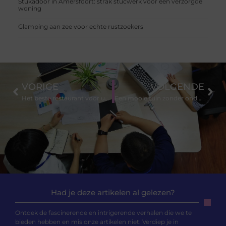
Stukadoor in Amersfoort: strak stucwerk voor een verzorgde
woning
Glamping aan zee voor echte rustzoekers
VORIGE
VOLGENDE
Het beste restaurant voor uw vergadering of bedrijfsborrel nabij Alblasserdam
Een mooie tuin zonder onderhoud
Had je deze artikelen al gelezen?
Ontdek de fascinerende en intrigerende verhalen die we te
bieden hebben en mis onze artikelen niet. Verdiep je in