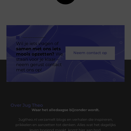
Wil je iets vragen of
samen met ons iets
Neem contact op
moois opzetten?
We
staan voor je klaar –
neem gerust contact
met ons op!
Over Jug Theo
Waar het alledaagse bijzonder wordt.
Jugtheo.nl verzamelt blogs en verhalen die inspireren,
prikkelen en aanzetten tot denken. Alles wat het dagelijks
leven boeiend maakt, komt hier aan bod.