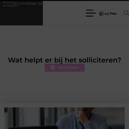
Nieuwe
zijn voor elke tuinier
Fysiotherapie Leidschendam: effectieve begele
artikelen
Wat helpt er bij het solliciteren?
BEDRIJVEN