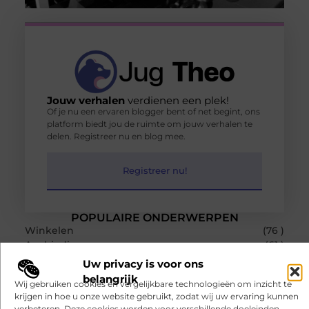
Jouw verhalen
verdienen een plek!
Of je nu een ervaren blogger bent of net begint, ons
platform biedt jou de ruimte om jouw verhalen te
delen. Registreer nu en blog mee.
Registreer nu!
POPULAIRE ONDERWERPEN
Winkelen
(76 )
Aanbiedingen
(61 )
Recreation / Food
(58 )
Uw privacy is voor ons
Bedrijven
(36 )
belangrijk
Wij gebruiken cookies en vergelijkbare technologieën om inzicht te
Dienstverlening
(28 )
krijgen in hoe u onze website gebruikt, zodat wij uw ervaring kunnen
RECENTE BERICHTEN
verbeteren. Deze cookies worden voor verschillende doeleinden