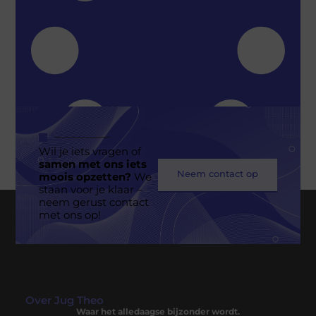
Wil je iets vragen of
samen met ons iets
Neem contact op
moois opzetten?
We
staan voor je klaar –
neem gerust contact
Geen berichten meer om te tonen
met ons op!
Over Jug Theo
Waar het alledaagse bijzonder wordt.