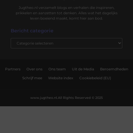
Jugtheo.nl verzamelt blogs en verhalen die inspireren,
prikkelen en aanzetten tot denken. Alles wat het dagelijks
leven boeiend maakt, komt hier aan bod.
Bericht categorie
Partners
Over ons
Ons team
Uit de Media
Beroemdheden
Schrijf mee
Website index
Cookiebeleid (EU)
www.jugtheo.nl.
All Rights Reserved © 2025