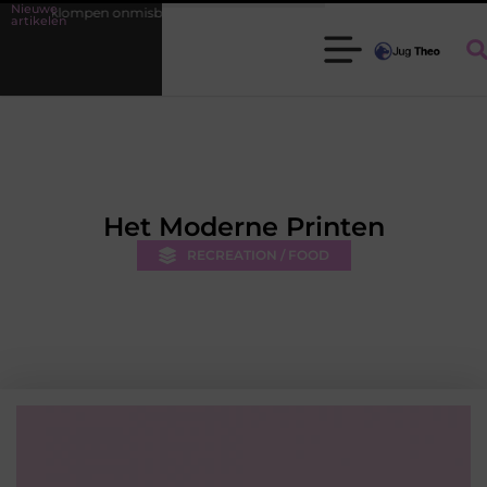
Nieuwe
n onmisbaar zijn voor elke tuinier
Fysiotherapie Leidschendam: effec
artikelen
Het Moderne Printen
RECREATION / FOOD