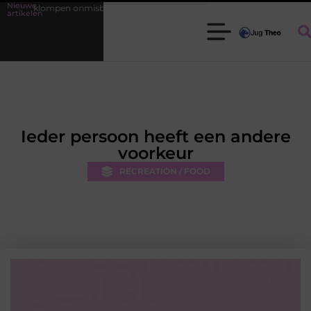
Nieuwe
en onmisbaar zijn voor elke tuinier
Fysiotherapie Leidschendam: effe
artikelen
Ieder persoon heeft een andere
voorkeur
RECREATION / FOOD