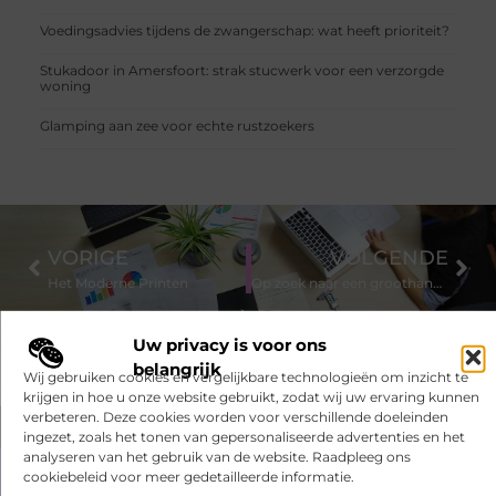
Voedingsadvies tijdens de zwangerschap: wat heeft prioriteit?
Stukadoor in Amersfoort: strak stucwerk voor een verzorgde
woning
Glamping aan zee voor echte rustzoekers
VORIGE
VOLGENDE
Het Moderne Printen
Op zoek naar een groothandel in koffie en thee?
Uw privacy is voor ons
belangrijk
Wij gebruiken cookies en vergelijkbare technologieën om inzicht te
krijgen in hoe u onze website gebruikt, zodat wij uw ervaring kunnen
verbeteren. Deze cookies worden voor verschillende doeleinden
ingezet, zoals het tonen van gepersonaliseerde advertenties en het
analyseren van het gebruik van de website. Raadpleeg ons
cookiebeleid voor meer gedetailleerde informatie.
Had je deze artikelen al gelezen?