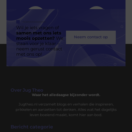
Wil je iets vragen of
samen met ons iets
Neem contact op
moois opzetten?
We
staan voor je klaar –
neem gerust contact
Geen berichten meer om te tonen
met ons op!
Over Jug Theo
Waar het alledaagse bijzonder wordt.
Jugtheo.nl verzamelt blogs en verhalen die inspireren,
prikkelen en aanzetten tot denken. Alles wat het dagelijks
leven boeiend maakt, komt hier aan bod.
Bericht categorie