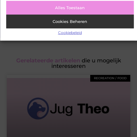
Alles Toestaan
Ontdek de fascinerende en intrigerende verhalen die we te
bieden hebben en mis onze artikelen niet. Verdiep je in
Cookies Beheren
verschillende onderwerpen en blijf goed geïnformeerd!
Cookiebeleid
Gerelateerde artikelen
die u mogelijk
interesseren
RECREATION / FOOD