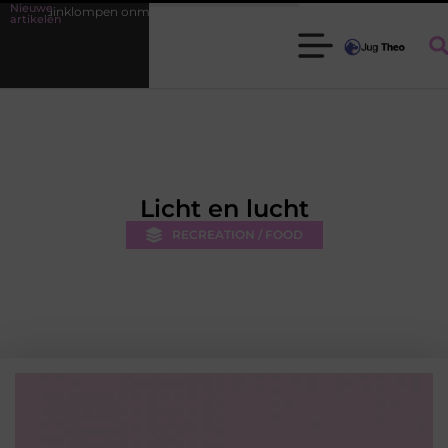
Nieuwe
klompen onmisbaar zijn voor elke tuinier
Fysiotherapie Leidschendam
artikelen
Licht en lucht
RECREATION / FOOD