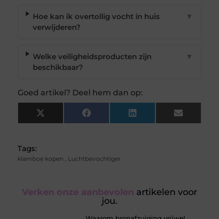
Hoe kan ik overtollig vocht in huis
▼
verwijderen?
Welke veiligheidsproducten zijn
▼
beschikbaar?
Goed artikel? Deel hem dan op:
X
Facebook
LinkedIn
Email
(Twitter)
Tags:
klamboe kopen
,
Luchtbevochtiger
Verken onze aanbevolen
artikelen voor
jou.
Waarom bronafzuiging vrijwel