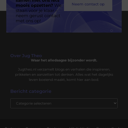
samen met ons iets
Neem contact op
moois opzetten?
We
staan voor je klaar –
neem gerust contact
Geen berichten meer om te tonen
met ons op!
Over Jug Theo
Waar het alledaagse bijzonder wordt.
Jugtheo.nl verzamelt blogs en verhalen die inspireren,
prikkelen en aanzetten tot denken. Alles wat het dagelijks
leven boeiend maakt, komt hier aan bod.
Bericht categorie