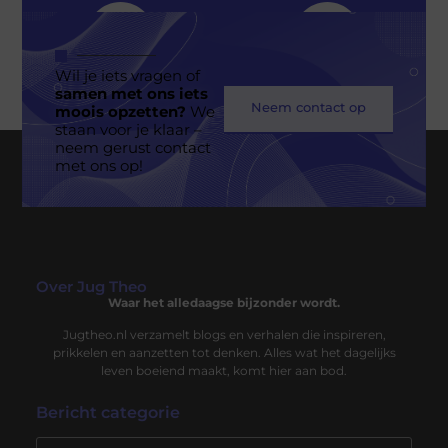
Wil je iets vragen of
samen met ons iets
Neem contact op
moois opzetten?
We
staan voor je klaar –
neem gerust contact
Geen berichten meer om te tonen
met ons op!
Over Jug Theo
Waar het alledaagse bijzonder wordt.
Jugtheo.nl verzamelt blogs en verhalen die inspireren,
prikkelen en aanzetten tot denken. Alles wat het dagelijks
leven boeiend maakt, komt hier aan bod.
Bericht categorie