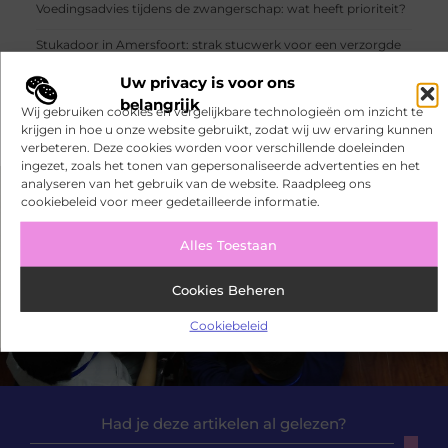
Voedingsadvies tijdens de zwangerschap: wat heeft prioriteit?
Stukadoor in Amersfoort: strak stucwerk voor een verzorgde
woning
Uw privacy is voor ons
Glamping aan zee voor echte rustzoekers
belangrijk
Wij gebruiken cookies en vergelijkbare technologieën om inzicht te
krijgen in hoe u onze website gebruikt, zodat wij uw ervaring kunnen
verbeteren. Deze cookies worden voor verschillende doeleinden
ingezet, zoals het tonen van gepersonaliseerde advertenties en het
analyseren van het gebruik van de website. Raadpleeg ons
cookiebeleid voor meer gedetailleerde informatie.
VORIGE
VOLGENDE
Geef een ontbijtje cadeau
Voer jouw favoriete sport veilig uit door een bitje te kopen
Alles Toestaan
Cookies Beheren
Cookiebeleid
Had je deze artikelen al gelezen?