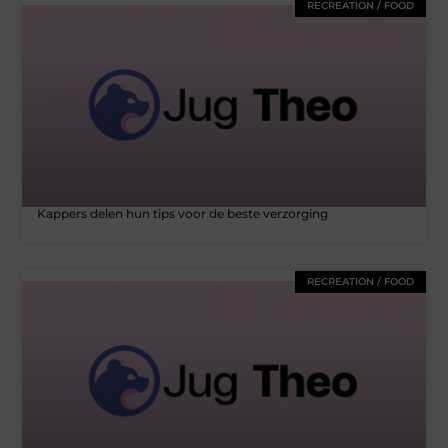
RECREATION / FOOD
Kappers delen hun tips voor de beste verzorging
RECREATION / FOOD