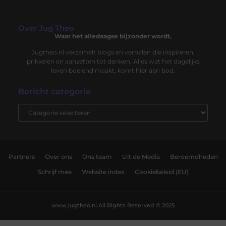
Over Jug Theo
Waar het alledaagse bijzonder wordt.
Jugtheo.nl verzamelt blogs en verhalen die inspireren,
prikkelen en aanzetten tot denken. Alles wat het dagelijks
leven boeiend maakt, komt hier aan bod.
Bericht categorie
Partners
Over ons
Ons team
Uit de Media
Beroemdheden
Schrijf mee
Website index
Cookiebeleid (EU)
www.jugtheo.nl.
All Rights Reserved © 2025