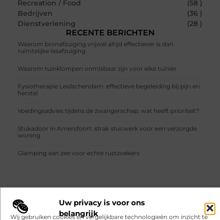
Recreation / Food
(58 )
Bedrijven
(36 )
Dienstverlening
(28 )
RECENTE BERICHTEN
Waarom bronafzuiging vrijwel altijd effectiever is dan
ruimtelijke lasafzuiging
Waarom tuinklompen onmisbaar zijn voor elke tuinier
Fysiotherapie Leidschendam: effectieve begeleiding bij pijn en
herstel
Voedingsadvies tijdens de zwangerschap: wat heeft prioriteit?
Stukadoor in Amersfoort: strak stucwerk voor een verzorgde
woning
Glamping aan zee voor echte rustzoekers
Uw privacy is voor ons
VORIGE
VOLGENDE
belangrijk
Wij gebruiken cookies en vergelijkbare technologieën om inzicht te