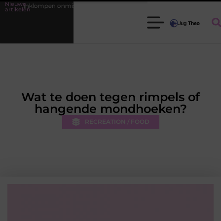
Nieuwe
ompen onmisbaar zijn voor elke tuinier
Fysiotherapie Leidschendam: e
artikelen
Wat te doen tegen rimpels of
hangende mondhoeken?
RECREATION / FOOD