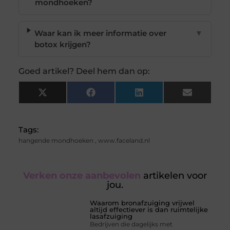
mondhoeken?
Waar kan ik meer informatie over
▼
botox krijgen?
Goed artikel? Deel hem dan op:
X
Facebook
LinkedIn
Email
(Twitter)
Tags:
hangende mondhoeken
,
www.faceland.nl
Verken onze aanbevolen
artikelen voor
jou.
Waarom bronafzuiging vrijwel
altijd effectiever is dan ruimtelijke
lasafzuiging
Bedrijven die dagelijks met